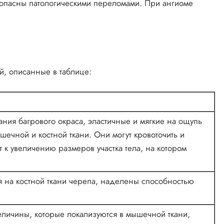
 опасны патологическими переломами. При ангиоме
, описанные в таблице:
ния багрового окраса, эластичные и мягкие на ощупь
шечной и костной ткани. Они могут кровоточить и
т к увеличению размеров участка тела, на котором
я на костной ткани черепа, наделены способностью
еличины, которые локализуются в мышечной ткани,