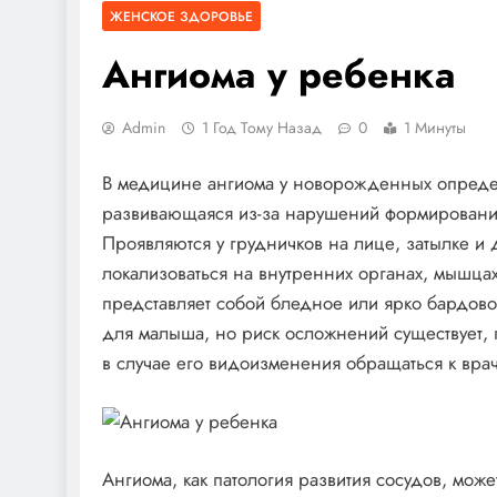
ЖЕНСКОЕ ЗДОРОВЬЕ
Ангиома у ребенка
Admin
1 Год Тому Назад
0
1 Минуты
В медицине ангиома у новорожденных определя
развивающаяся из-за нарушений формирования
Проявляются у грудничков на лице, затылке и 
локализоваться на внутренних органах, мышца
представляет собой бледное или ярко бардово
для малыша, но риск осложнений существует, 
в случае его видоизменения обращаться к врач
Ангиома, как патология развития сосудов, може