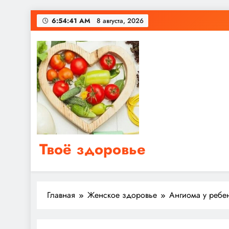
Перейти
6:54:41 AM
8 августа, 2026
к
содержимому
Твоё здоровье
Сайт о правильном питании, женском и мужском з
Главная
Женское здоровье
Ангиома у ребе