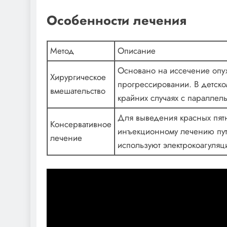
Особенности лечения
Метод
Описание
Основано на иссечение опу
Хирургическое
прогрессировании. В детско
вмешательство
крайних случаях с паралле
Для выведения красных пятн
Консервативное
инъекционному лечению путе
лечение
используют электрокоагуляц