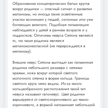
Образование концентрических белых кругов
вокруг родинки — опасный сигнал о развитии
меланомы, но иногда такие осветленные
участки возникают у людей, склонных или уже
болеющих витилиго. Подобная пигментация
наблюдается у детей в раннем возрасте и у
подростков. Отличием невуса Сеттона является
то, что такая родинка является
меланомонеопасной (не перерождается в
меланому).
Внешне невус Сеттона выглядит как пигментная
родинка небольшого размера с четкими
краями, кожа вокруг которой светлого
молочного оттенка в форме кольца. Границы
светлого круга четко видны. Из-за такого
кольцеобразного расположения такой тип
невуса называют галоневус. Цвет родинки
варьируется от светло-коричневого до темно-
коричневого, а формой напоминает небольшой