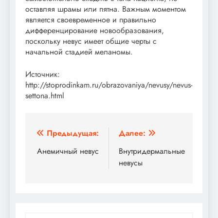
оставляя шрамы или пятна. Важным моментом
является своевременное и правильно
дифференцирование новообразования,
поскольку невус имеет общие черты с
начальной стадией меланомы.
Источник:
http://stoprodinkam.ru/obrazovaniya/nevusy/nevus-
settona.html
Навигация
Предыдущая:
Далее:
по
Анемичный невус
Внутридермальные
невусы
записям