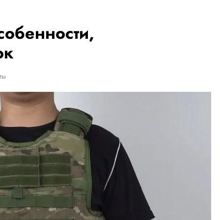
собенности,
ок
ты