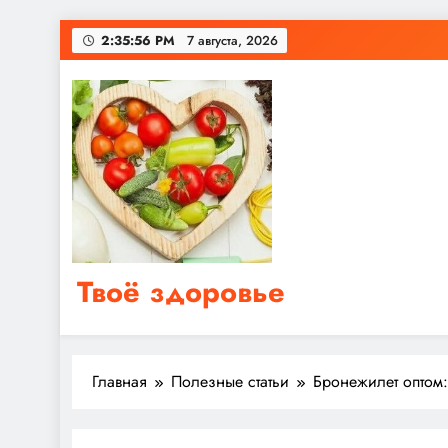
Перейти
2:35:56 PM
7 августа, 2026
к
содержимому
Твоё здоровье
Сайт о правильном питании, женском и мужском з
Главная
Полезные статьи
Бронежилет оптом: