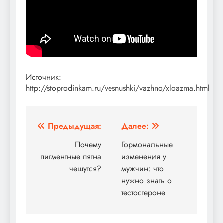
Источник:
http://stoprodinkam.ru/vesnushki/vazhno/xloazma.html
Навигация
Предыдущая:
Далее:
по
Почему
Гормональные
пигментные пятна
изменения у
записям
чешутся?
мужчин: что
нужно знать о
тестостероне