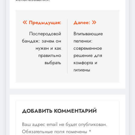
Навигация
Предыдущая:
Далее:
по
Послеродовой
Впитывающие
бандаж: зачем он
пеленки:
записям
нужен и как
современное
правильно
решение для
выбрать
комфорта и
гигиены
ДОБАВИТЬ КОММЕНТАРИЙ
Ваш адрес email не будет опубликован.
Обязательные поля помечены
*