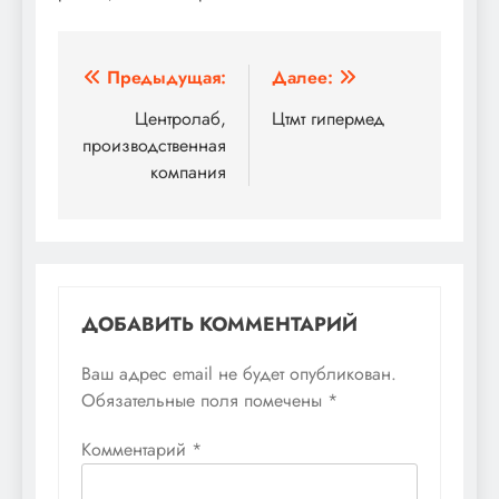
Навигация
Предыдущая:
Далее:
по
Центролаб,
Цтмт гипермед
производственная
записям
компания
ДОБАВИТЬ КОММЕНТАРИЙ
Ваш адрес email не будет опубликован.
Обязательные поля помечены
*
Комментарий
*