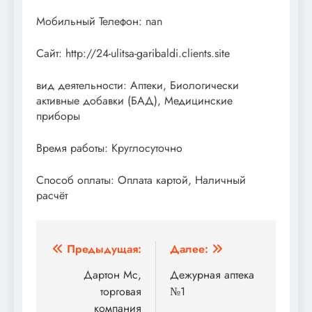
Мобильный Телефон: nan
Сайт: http://24-ulitsa-garibaldi.clients.site
вид деятельности: Аптеки, Биологически
активные добавки (БАД), Медицинские
приборы
Время работы: Круглосуточно
Способ оплаты: Оплата картой, Наличный
расчёт
Навигация
Предыдущая:
Далее:
по
Дартон Мc,
Дежурная аптека
торговая
№1
записям
компания