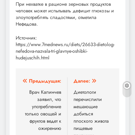
При нехватке в рационе зерновых продуктов
человек может испытывать дефицит глюкозы и
злоупотреблять сладостями, отметила
Нефедова.
Источник:
https://www.7mednews.ru/diets/26633-dietolog-
nefedova-nazvala-tri-glavnye-oshibki-
hudejuschih.html
Навигация
Предыдущая:
Далее:
по
Врач Калинчев
Диетологи
заявил, что
перечислили
записям
употребление
мешающие
только овощей и
добиться
фруктов ведет к
плоского живота
ожирению
пищевые