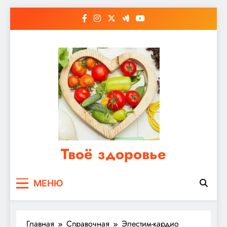
Перейти
к
содержимому
Твоё здоровье
Сайт о правильном питании, женском и
МЕНЮ
мужском здоровье
Главная
Справочная
Элестим-кардио