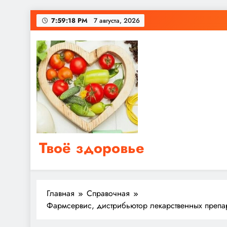
Перейти
7:59:19 PM
7 августа, 2026
к
содержимому
Твоё здоровье
Сайт о правильном питании, женском и мужском з
Главная
Справочная
Фармсервис, дистрибьютор лекарственных препа