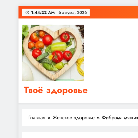
Перейти
1:44:23 AM
6 августа, 2026
к
содержимому
Твоё здоровье
Сайт о правильном питании, женском и мужском з
Главная
Женское здоровье
Фиброма мягких