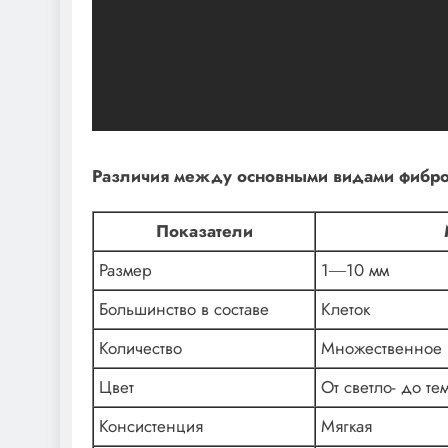
Различия между основными видами фибр
Показатели
Размер
1―10 мм
Большинство в составе
Клеток
Количество
Множественное
Цвет
От светло- до те
Консистенция
Мягкая