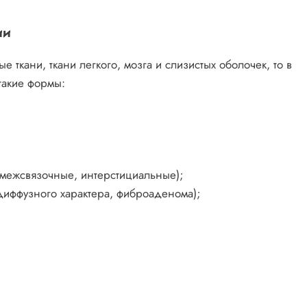
ии
ые ткани, ткани легкого, мозга и слизистых оболочек, то в
такие формы:
 межсвязочные, интерстициальные);
иффузного характера, фиброаденома);