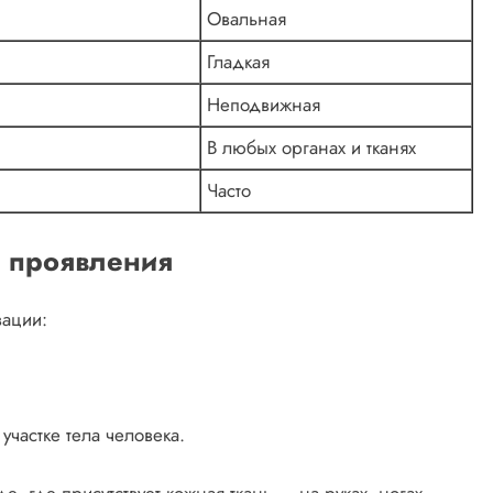
Овальная
Гладкая
Неподвижная
В любых органах и тканях
Часто
и проявления
зации:
участке тела человека.
, где присутствует кожная ткань — на руках, ногах,