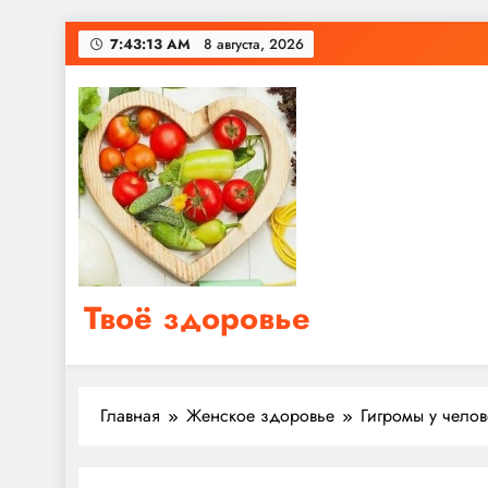
Перейти
7:43:14 AM
8 августа, 2026
к
содержимому
Твоё здоровье
Сайт о правильном питании, женском и мужском з
Главная
Женское здоровье
Гигромы у челов