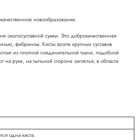
окачественное новообразование.
не околосуставной сумки. Это доброкачественная
изью, фибрином. Кисты возле крупных суставов
остоит из плотной соединительной ткани, подобной
 на руке, на тыльной стороне запястья, в области
тся одна киста.