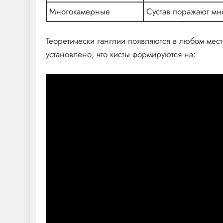
Многокамерные
Сустав поражают мн
Теоретически ганглии появляются в любом месте
установлено, что кисты формируются на: