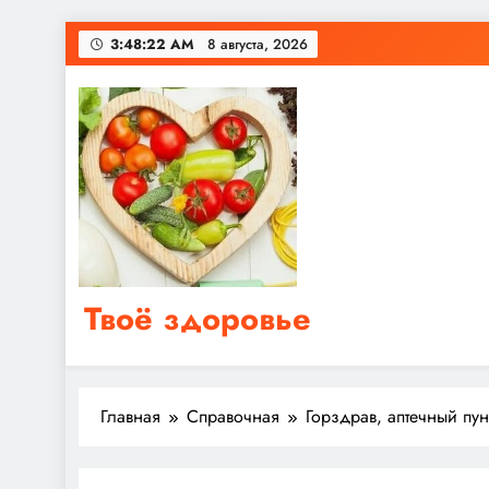
Перейти
3:48:22 AM
8 августа, 2026
к
содержимому
Твоё здоровье
Сайт о правильном питании, женском и мужском з
Главная
Справочная
Горздрав, аптечный пу