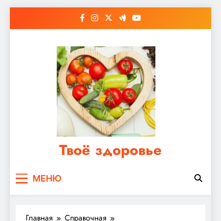
Перейти
к
содержимому
Твоё здоровье
Сайт о правильном питании, женском и
МЕНЮ
мужском здоровье
Главная
Справочная