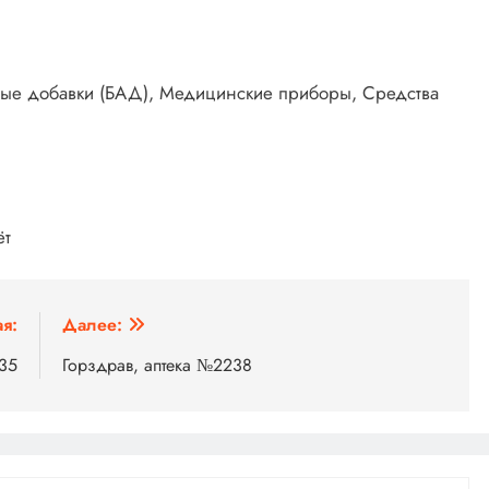
вные добавки (БАД), Медицинские приборы, Средства
ёт
я:
Далее:
235
Горздрав, аптека №2238