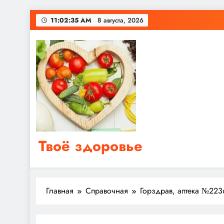
Перейти
11:02:35 AM
8 августа, 2026
к
содержимому
Твоё здоровье
Сайт о правильном питании, женском и мужском з
Главная
Справочная
Горздрав, аптека №223