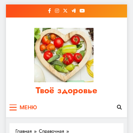
Перейти
к
содержимому
Твоё здоровье
Сайт о правильном питании, женском и
МЕНЮ
мужском здоровье
Главная
Справочная