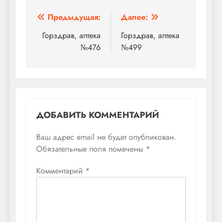
Навигация
Предыдущая:
Далее:
по
Горздрав, аптека
Горздрав, аптека
№476
№499
записям
ДОБАВИТЬ КОММЕНТАРИЙ
Ваш адрес email не будет опубликован.
Обязательные поля помечены
*
Комментарий
*