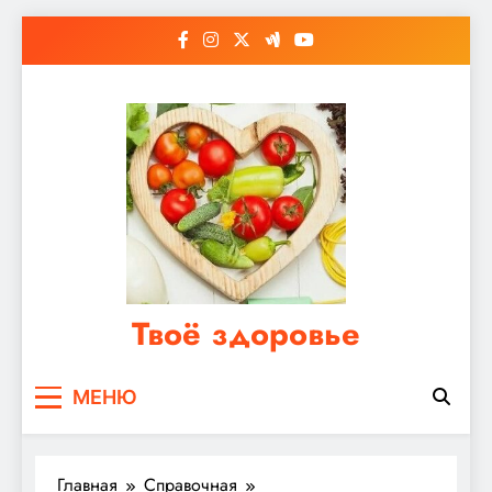
Перейти
к
содержимому
Твоё здоровье
Сайт о правильном питании, женском и
МЕНЮ
мужском здоровье
Главная
Справочная