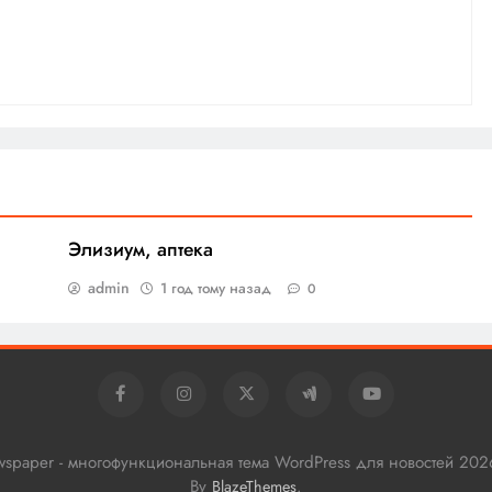
Элизиум, аптека
admin
1 год тому назад
0
ewspaper - многофункциональная тема WordPress для новостей 202
By
.
BlazeThemes