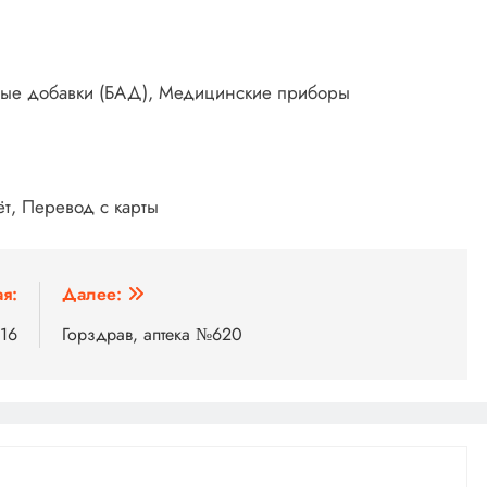
вные добавки (БАД), Медицинские приборы
ёт, Перевод с карты
я:
Далее:
616
Горздрав, аптека №620