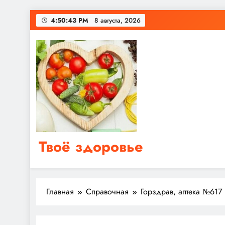
Перейти
4:50:43 PM
8 августа, 2026
к
содержимому
Твоё здоровье
Сайт о правильном питании, женском и мужском з
Главная
Справочная
Горздрав, аптека №617