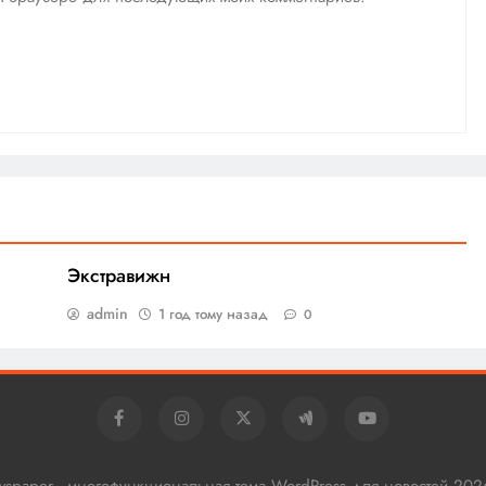
Экстравижн
admin
1 год тому назад
0