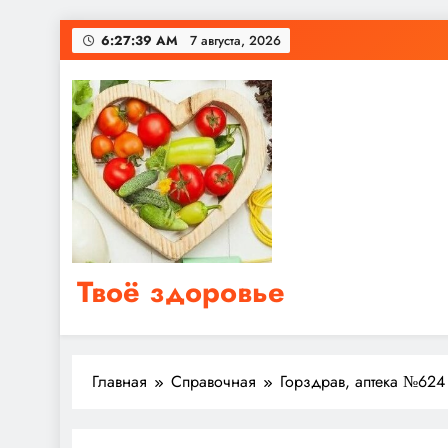
Перейти
6:27:39 AM
7 августа, 2026
к
содержимому
Твоё здоровье
Сайт о правильном питании, женском и мужском з
Главная
Справочная
Горздрав, аптека №624