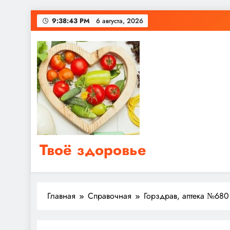
Перейти
9:38:44 PM
6 августа, 2026
к
содержимому
Твоё здоровье
Сайт о правильном питании, женском и мужском з
Главная
Справочная
Горздрав, аптека №680