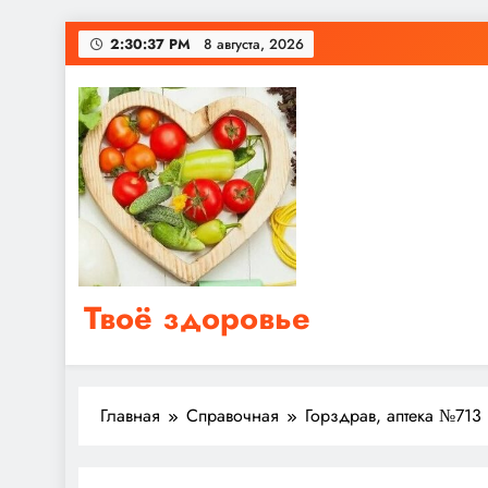
Перейти
2:30:38 PM
8 августа, 2026
к
содержимому
Твоё здоровье
Сайт о правильном питании, женском и мужском з
Главная
Справочная
Горздрав, аптека №713