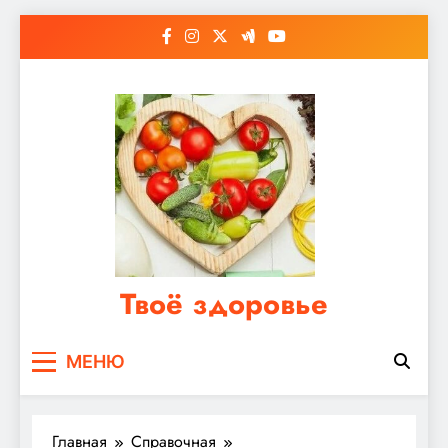
Перейти
к
содержимому
Твоё здоровье
Сайт о правильном питании, женском и
МЕНЮ
мужском здоровье
Главная
Справочная