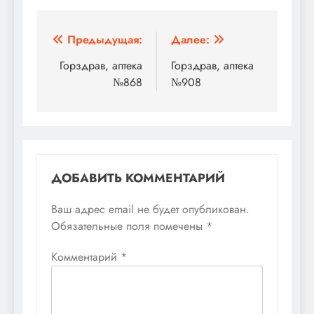
Навигация
Предыдущая:
Далее:
по
Горздрав, аптека
Горздрав, аптека
№868
№908
записям
ДОБАВИТЬ КОММЕНТАРИЙ
Ваш адрес email не будет опубликован.
Обязательные поля помечены
*
Комментарий
*