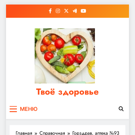
Перейти
к
содержимому
Твоё здоровье
Сайт о правильном питании, женском и
МЕНЮ
мужском здоровье
Главная
Справочная
Горздрав, аптека №93