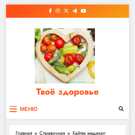
Перейти
к
содержимому
Твоё здоровье
Сайт о правильном питании, женском и
МЕНЮ
мужском здоровье
Главная
Справочная
Хайтек медикал