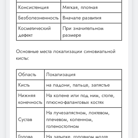
Консистенция
Мягкая, плотная
Безболезненность
Вначале развития
Косметический
При значительном
дефект
размере
Основные места локализации синовиальной
кисты:
Область
Локализация
Кисть
на ладони, пальце, запястье
Нижняя
На колене или под ним, стопе,
конечность
плюсно-фаланговых костях
На лучезапястном, локтевом,
Сустав
плечевом, коленном,
голеностопном
Голова
На затылке, головном мозге