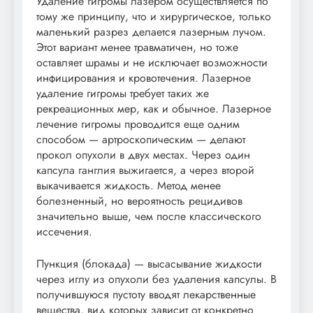
Удаление гигромы лазером осуществляется по
тому же принципу, что и хирургическое, только
маленький разрез делается лазерным лучом.
Этот вариант менее травматичен, но тоже
оставляет шрамы и не исключает возможности
инфицирования и кровотечения. Лазерное
удаление гигромы требует таких же
рекреационных мер, как и обычное. Лазерное
лечение гигромы проводится еще одним
способом — артроскопическим — делают
прокол опухоли в двух местах. Через один
капсула ганглия выжигается, а через второй
выкачивается жидкость. Метод менее
болезненный, но вероятность рецидивов
значительно выше, чем после классического
иссечения.
Пункция (блокада) — высасывание жидкости
через иглу из опухоли без удаления капсулы. В
получившуюся пустоту вводят лекарственные
вещества, вид которых зависит от конкретно