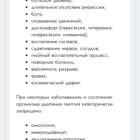
большой диаметр;
длительное отсутствие регрессии;
боль;
сковывание движений;
дискомфорт (парестезия, гиперемия,
гиперестезия, онемение);
воспаление суставов;
сдавливание нервов, сосудов;
гнойный воспалительный процесс;
повторная болезнь;
вероятность разрыва;
травма;
косметический дефект.
При некоторых заболеваниях и состояниях
организма удаление ганглия категорически
запрещено:
онкология;
иммунодефицит;
эндокринные патологии;