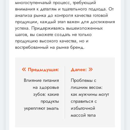
многоступенчатый процесс, требующий
внимания к деталям и тщательного подхода. От
анализа рынка до контроля качества готовой
продукции, каждый этап важен для достижения
успеха. Придерживаясь вышеизложенных
шагов, вы сможете создать не только
продукцию высокого качества, но и
востребованный на рынке бренд.
Навигация
Предыдущая:
Далее:
по
Влияние питания
Проблемы с
на здоровье
лишним весом:
записям
зубов: какие
как мужчины могут
продукты
справиться с
укрепляют эмаль
избыточной
массой тела