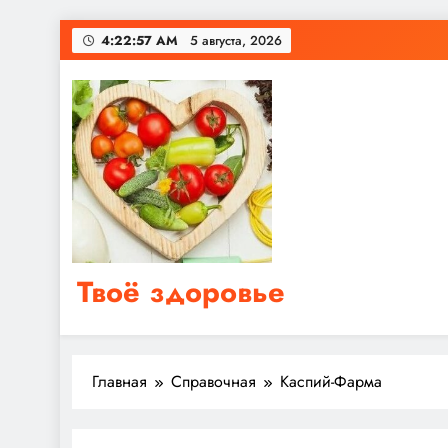
Перейти
4:22:57 AM
5 августа, 2026
к
содержимому
Твоё здоровье
Сайт о правильном питании, женском и мужском з
Главная
Справочная
Каспий-Фарма