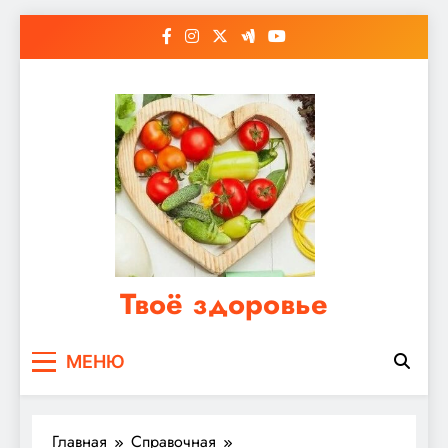
Перейти
к
содержимому
Твоё здоровье
Сайт о правильном питании, женском и
МЕНЮ
мужском здоровье
Главная
Справочная