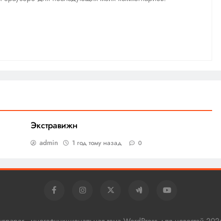
Экстравижн
admin
1 год тому назад
0