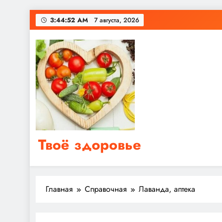
Перейти
3:44:52 AM
7 августа, 2026
к
содержимому
Твоё здоровье
Сайт о правильном питании, женском и мужском з
Главная
Справочная
Лаванда, аптека