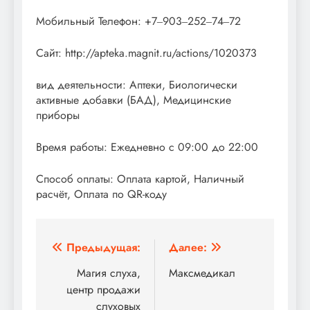
Мобильный Телефон: +7‒903‒252‒74‒72
Сайт: http://apteka.magnit.ru/actions/1020373
вид деятельности: Аптеки, Биологически
активные добавки (БАД), Медицинские
приборы
Время работы: Ежедневно с 09:00 до 22:00
Способ оплаты: Оплата картой, Наличный
расчёт, Оплата по QR-коду
Навигация
Предыдущая:
Далее:
по
Магия слуха,
Максмедикал
центр продажи
записям
слуховых