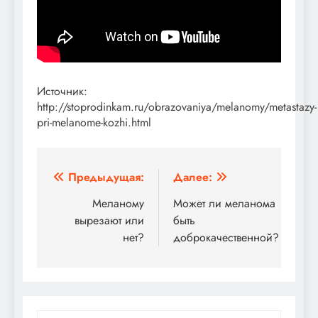
Источник:
http://stoprodinkam.ru/obrazovaniya/melanomy/metastazy-
pri-melanome-kozhi.html
Навигация
Предыдущая:
Далее:
по
Меланому
Может ли меланома
вырезают или
быть
записям
нет?
доброкачественной?