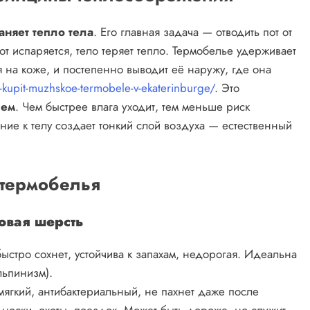
аняет тепло тела
. Его главная задача — отводить пот от
 испаряется, тело теряет тепло. Термобелье удерживает
я на коже, и постепенно выводит её наружу, где она
i-kupit-muzhskoe-termobele-v-ekaterinburge/
. Это
ием
. Чем быстрее влага уходит, тем меньше риск
ние к телу создает тонкий слой воздуха — естественный
 термобелья
овая шерсть
стро сохнет, устойчива к запахам, недорогая. Идеальна
льпинизм).
ягкий, антибактериальный, не пахнет даже после
носки, охоты, поездок. Может быть дороже, но служит