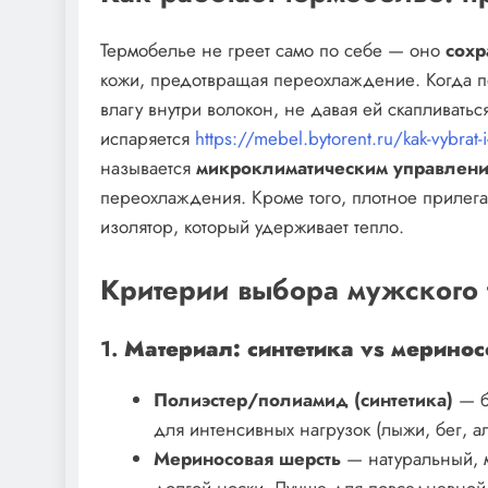
Термобелье не греет само по себе — оно
сохр
кожи, предотвращая переохлаждение. Когда пот
влагу внутри волокон, не давая ей скапливатьс
испаряется
https://mebel.bytorent.ru/kak-vybrat-
называется
микроклиматическим управлен
переохлаждения. Кроме того, плотное прилега
изолятор, который удерживает тепло.
Критерии выбора мужского
1.
Материал: синтетика vs меринос
Полиэстер/полиамид (синтетика)
— бы
для интенсивных нагрузок (лыжи, бег, а
Мериносовая шерсть
— натуральный, м
долгой носки. Лучше для повседневной 