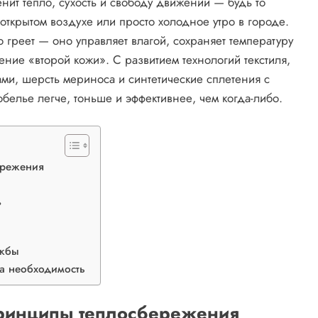
енит тепло, сухость и свободу движений — будь то
 открытом воздухе или просто холодное утро в городе.
греет — оно управляет влагой, сохраняет температуру
ние «второй кожи». С развитием технологий текстиля,
ами, шерсть мериноса и синтетические сплетения с
елье легче, тоньше и эффективнее, чем когда-либо.
ережения
ь
ужбы
 а необходимость
принципы теплосбережения