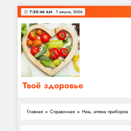
Перейти
7:20:46 AM
7 августа, 2026
к
содержимому
Твоё здоровье
Сайт о правильном питании, женском и мужском з
Главная
Справочная
Ним, аптека приборов