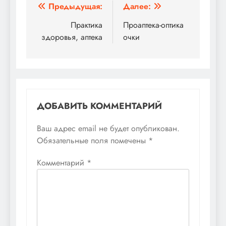
Навигация
Предыдущая:
Далее:
по
Практика
Проаптека-оптика
здоровья, аптека
очки
записям
ДОБАВИТЬ КОММЕНТАРИЙ
Ваш адрес email не будет опубликован.
Обязательные поля помечены
*
Комментарий
*