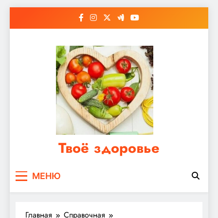
Перейти
к
содержимому
Твоё здоровье
Сайт о правильном питании, женском и
МЕНЮ
мужском здоровье
Главная
Справочная