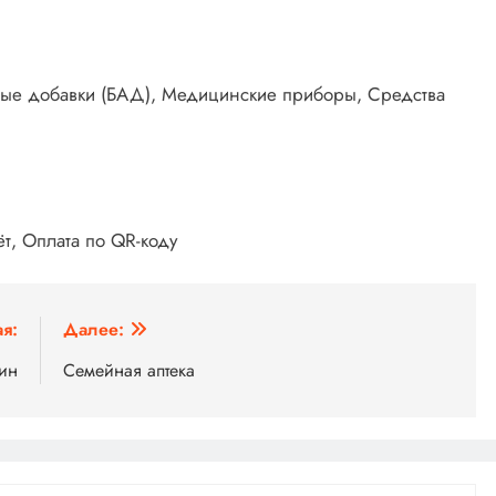
вные добавки (БАД), Медицинские приборы, Средства
т, Оплата по QR-коду
я:
Далее:
зин
Семейная аптека