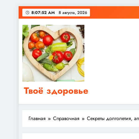
Перейти
8:07:53 AM
8 августа, 2026
к
содержимому
Твоё здоровье
Сайт о правильном питании, женском и мужском з
Главная
Справочная
Секреты долголетия, ап