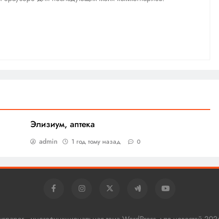
Элизиум, аптека
admin
1 год тому назад
0