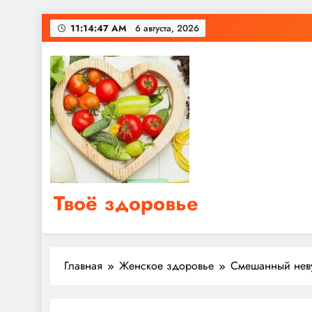
Перейти
11:14:48 AM
6 августа, 2026
к
содержимому
Твоё здоровье
Сайт о правильном питании, женском и мужском з
Главная
Женское здоровье
Смешанный нев