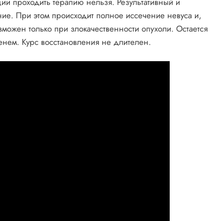
ции проходить терапию нельзя. Результативный и
ие. При этом происходит полное иссечение невуса и,
зможен только при злокачественности опухоли. Остается
енем. Курс восстановления не длителен.