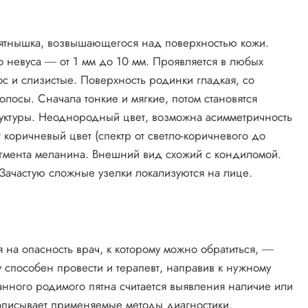
пятнышка, возвышающегося над поверхностью кожи.
 невуса ― от 1 мм до 10 мм. Проявляется в любых
ос и слизистые. Поверхность родинки гладкая, со
олосы. Сначала тонкие и мягкие, потом становятся
руктуры. Неоднородный цвет, возможна асимметричность
коричневый цвет (спектр от светло-коричневого до
 пигмента меланина. Внешний вид схожий с кондиломой.
Зачастую сложные узелки локализуются на лице.
на опасность врач, к которому можно обратиться, ―
 способен провести и терапевт, направив к нужному
нного родимого пятна считается выявления наличие или
е описывает применяемые методы диагностики.