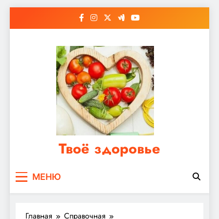
Перейти
к
содержимому
Твоё здоровье
Сайт о правильном питании, женском и
МЕНЮ
мужском здоровье
Главная
Справочная