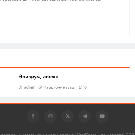
Элизиум, аптека
admin
1 год тому назад
0