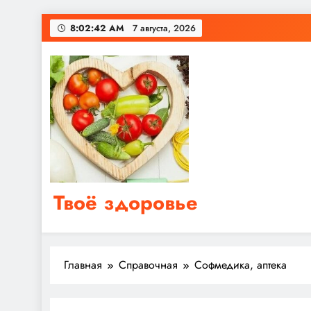
Перейти
8:02:42 AM
7 августа, 2026
к
содержимому
Твоё здоровье
Сайт о правильном питании, женском и мужском з
Главная
Справочная
Софмедика, аптека