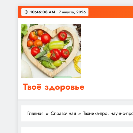
Перейти
10:46:09 AM
7 августа, 2026
к
содержимому
Твоё здоровье
Сайт о правильном питании, женском и мужском з
Главная
Справочная
Техника-про, научно-п