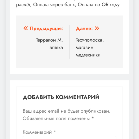
расчёт, Оплата через банк, Оплата по QR-коду
Навигация
Предыдущая:
Далее:
по
Терракон М,
Тест-полоска,
аптека
магазин
записям
медтехники
ДОБАВИТЬ КОММЕНТАРИЙ
Ваш адрес email не будет опубликован.
Обязательные поля помечены
*
Комментарий
*