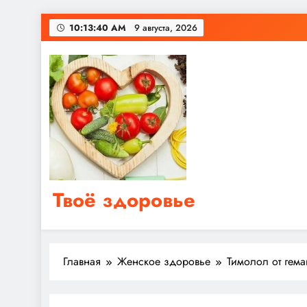
Перейти
10:13:41 AM
9 августа, 2026
к
содержимому
Твоё здоровье
Сайт о правильном питании, женском и мужском з
Главная
Женское здоровье
Тимолол от гем