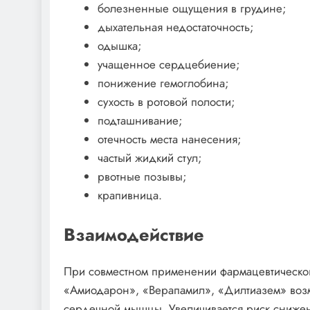
болезненные ощущения в грудине;
дыхательная недостаточность;
одышка;
учащенное сердцебиение;
понижение гемоглобина;
сухость в ротовой полости;
подташнивание;
отечность места нанесения;
частый жидкий стул;
рвотные позывы;
крапивница.
Взаимодействие
При совместном применении фармацевтическог
«Амиодарон», «Верапамил», «Дилтиазем» воз
сердечной мышцы. Увеличивается риск сниже