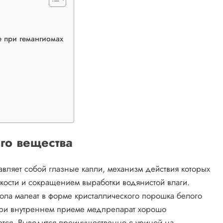
 при гемангиомах
го вещества
вляет собой глазные капли, механизм действия которых
дкости и сокращением выработки водянистой влаги.
ла малеат в форме кристаллического порошка белого
При внутреннем приеме медпрепарат хорошо
уется. Выводится преимущественно с уриной на