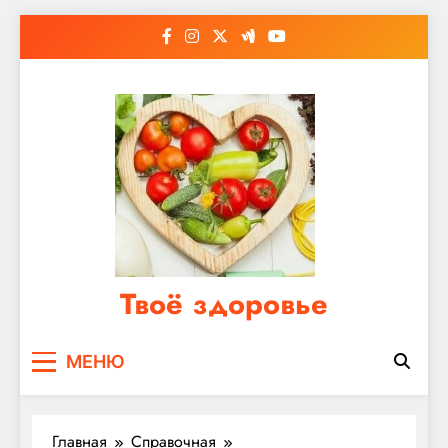
Перейти
к
содержимому
Твоё здоровье
Сайт о правильном питании, женском и
МЕНЮ
мужском здоровье
Главная
Справочная