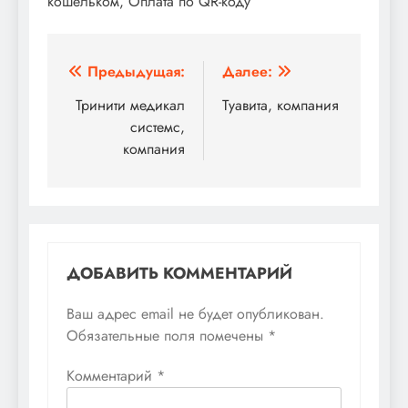
кошельком, Оплата по QR-коду
Навигация
Предыдущая:
Далее:
по
Тринити медикал
Туавита, компания
системс,
записям
компания
ДОБАВИТЬ КОММЕНТАРИЙ
Ваш адрес email не будет опубликован.
Обязательные поля помечены
*
Комментарий
*