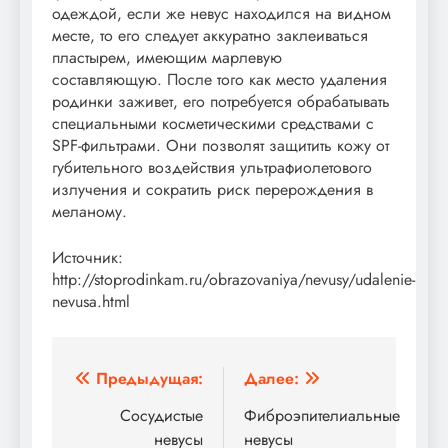
одеждой, если же невус находился на видном
месте, то его следует аккуратно заклеиваться
пластырем, имеющим марлевую
составляющую. После того как место удаления
родинки заживет, его потребуется обрабатывать
специальными косметическими средствами с
SPF-фильтрами. Они позволят защитить кожу от
губительного воздействия ультрафиолетового
излучения и сократить риск перерождения в
меланому.
Источник:
http://stoprodinkam.ru/obrazovaniya/nevusy/udalenie-
nevusa.html
Навигация
Предыдущая:
Далее:
по
Сосудистые
Фиброэпителиальные
невусы
невусы