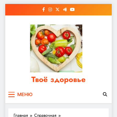
Перейти
к
содержимому
Твоё здоровье
Сайт о правильном питании, женском и
МЕНЮ
мужском здоровье
Главная
Справочная