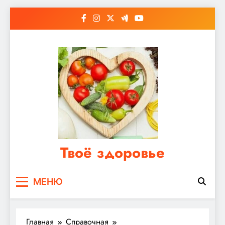
Перейти
к
содержимому
Твоё здоровье
Сайт о правильном питании, женском и
МЕНЮ
мужском здоровье
Главная
Справочная