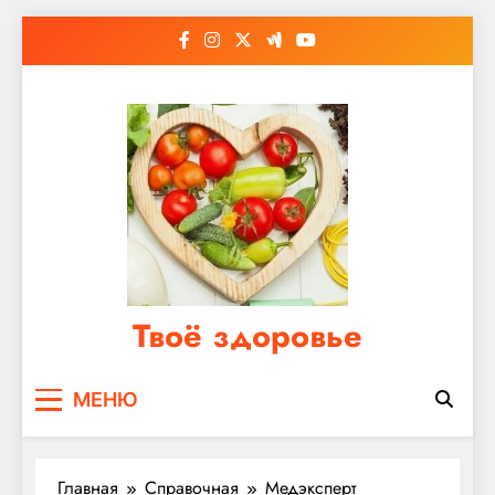
Перейти
к
содержимому
Твоё здоровье
Сайт о правильном питании, женском и
МЕНЮ
мужском здоровье
Главная
Справочная
Медэксперт