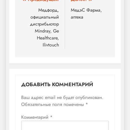
Навигация
по
Медфорд,
МедэС Фарма,
официальный
аптека
записям
дистрибьютор
Mindray, Ge
Healthcare,
Ilivtouch
ДОБАВИТЬ КОММЕНТАРИЙ
Ваш адрес email не будет опубликован.
Обязательные поля помечены
*
Комментарий
*