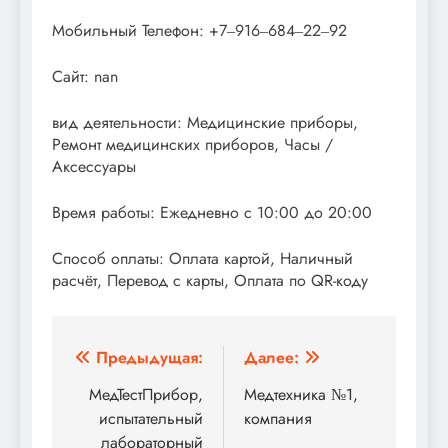
Мобильный Телефон: +7‒916‒684‒22‒92
Сайт: nan
вид деятельности: Медицинские приборы,
Ремонт медицинских приборов, Часы /
Аксессуары
Время работы: Ежедневно с 10:00 до 20:00
Способ оплаты: Оплата картой, Наличный
расчёт, Перевод с карты, Оплата по QR-коду
Навигация
Предыдущая:
Далее:
по
МедТестПрибор,
Медтехника №1,
испытательный
компания
записям
лабораторный