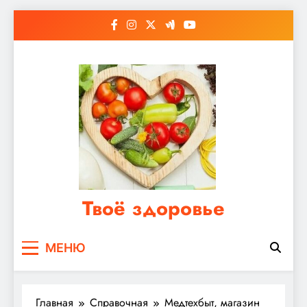
Перейти
к
содержимому
Твоё здоровье
Сайт о правильном питании, женском и
МЕНЮ
мужском здоровье
Главная
Справочная
Медтехбыт, магазин