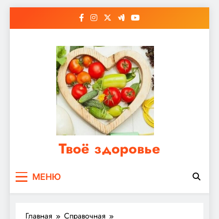
Перейти
к
содержимому
Твоё здоровье
Сайт о правильном питании, женском и
МЕНЮ
мужском здоровье
Главная
Справочная