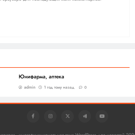
Юнифарма, аптека
admin
1 год тому назад
0