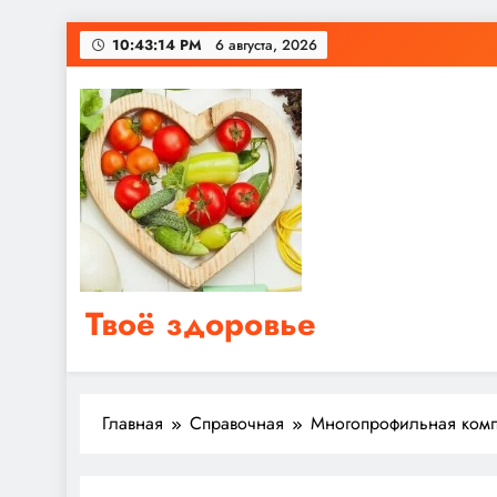
Перейти
10:43:15 PM
6 августа, 2026
к
содержимому
Твоё здоровье
Сайт о правильном питании, женском и мужском з
Главная
Справочная
Многопрофильная ком